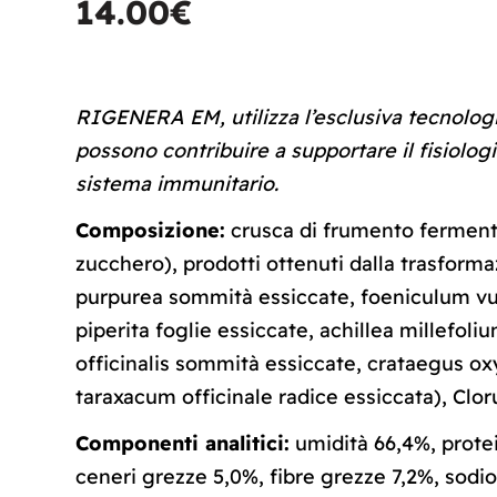
14.00
€
RIGENERA EM, utilizza l’esclusiva tecnolog
possono contribuire a supportare il fisiolo
sistema immunitario.
Composizione:
crusca di frumento ferment
zucchero), prodotti ottenuti dalla trasform
purpurea sommità essiccate, foeniculum vu
piperita foglie essiccate, achillea millefol
officinalis sommità essiccate, crataegus oxy
taraxacum officinale radice essiccata), Clor
Componenti analitici:
umidità 66,4%, protei
ceneri grezze 5,0%, fibre grezze 7,2%, sodio