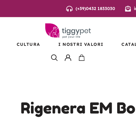
(+39)0432 1833030
CULTURA
I NOSTRI VALORI
CATA
E
EAN
ANISMI
VI –
Rigenera EM Bo