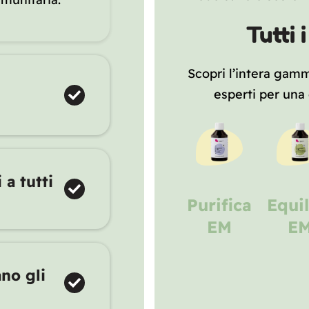
Tutti 
Scopri l’intera gamma
esperti per una
 a tutti
spray
Rigenera
Purifica
Equilibrio
Derm
EM
EM
EM
E
Bokashi
no gli