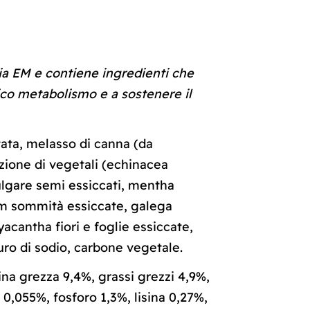
ia EM e contiene ingredienti che
gico metabolismo e a sostenere il
ata, melasso di canna (da
azione di vegetali (echinacea
lgare semi essiccati, mentha
ium sommità essiccate, galega
acantha fiori e foglie essiccate,
uro di sodio, carbone vegetale.
na grezza 9,4%, grassi grezzi 4,9%,
 0,055%, fosforo 1,3%, lisina 0,27%,