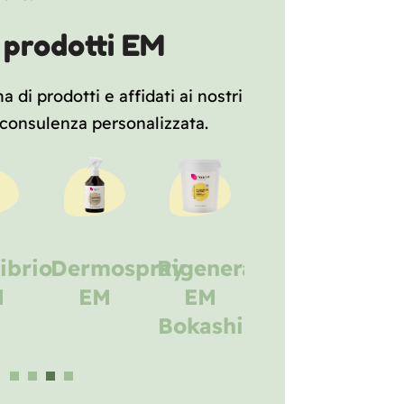
i prodotti EM
 di prodotti e affidati ai nostri
 consulenza personalizzata.
ospray
Rigenera
Purifica
Equilibrio
M
EM
EM
EM
Bokashi