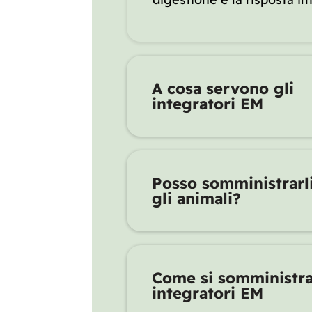
A cosa servono gli
integratori EM
Posso somministrarli
gli animali?
ray
Rigenera
Purifica
Equilibrio
Dermo
EM
EM
EM
EM
Bokashi
Come si somministra
integratori EM