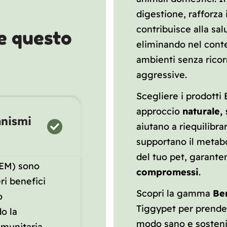
digestione, rafforza
contribuisce alla sal
e questo
eliminando nel conte
ambienti senza rico
aggressive.
Scegliere i prodotti
approccio
naturale,
anismi
aiutano a riequilibrar
supportano il metab
del tuo pet, garant
(EM) sono
compromessi
.
ri benefici
Scopri la gamma
Be
o
Tiggypet per prender
o la
modo sano e sosteni
mmunitaria.