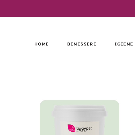
HOME
BENESSERE
IGIENE
ESTRATTI
LETTIER
IDROENZIMATICI
TIGGYCL
MICRORGANISMI
EFFETTIVI –
MICRORG
BENESSERE
EFFETTI
IGIENE
LINEA CBD
PROCANICARE