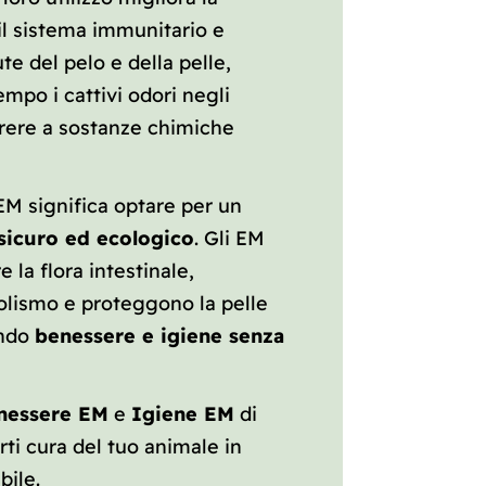
 il sistema immunitario e
ute del pelo e della pelle,
mpo i cattivi odori negli
rrere a sostanze chimiche
 EM significa optare per un
 sicuro ed ecologico
. Gli EM
e la flora intestinale,
olismo e proteggono la pelle
endo
benessere e igiene senza
nessere EM
e
Igiene EM
di
ti cura del tuo animale in
bile.