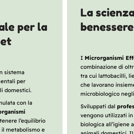
La scienza
le per la
benessere 
pet
I
Microrganismi Eff
combinazione di oltre
un sistema
tra cui lattobacilli, l
entali per
che lavorano insieme
li domestici.
microbiologico negli
ulata con la
Sviluppati dal
profe
organismi
vengono utilizzati in 
tenere l’equilibrio
biologica all’igiene 
a il metabolismo e
animali domestici. Il 