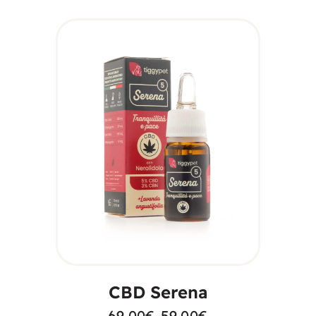
SCEGLI
CBD Serena
69.00
€
-
59.00
€