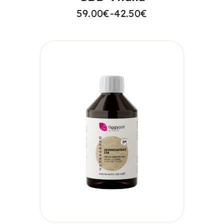
59.00
€
-
42.50
€
AGGIUNGI AL
CARRELLO