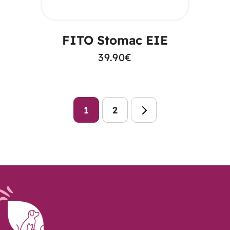
CARRELLO
FITO Stomac EIE
39.90
€
1
2