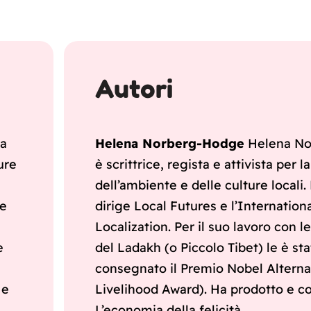
Autori
sa
Helena Norberg-Hodge
Helena No
ure
è scrittrice, regista e attivista per l
dell’ambiente e delle culture locali
re
dirige Local Futures e l’Internationa
Localization. Per il suo lavoro con l
e
del Ladakh (o Piccolo Tibet) le è st
consegnato il Premio Nobel Alterna
 e
Livelihood Award). Ha prodotto e co-
L’economia della felicità.