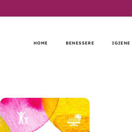
HOME
BENESSERE
IGIENE
ESTRATTI
LETTIER
IDROENZIMATICI
TIGGYCL
MICRORGANISMI
EFFETTIVI –
MICRORG
BENESSERE
EFFETTI
IGIENE
LINEA CBD
PROCANICARE