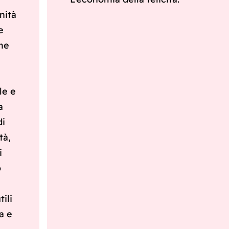
nità
e
ome
,
le e
a
di
tà,
i
o
ili
a e