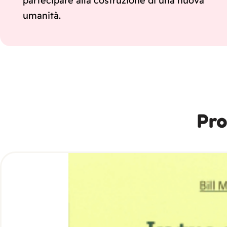
partecipare alla costruzione di una nuova
umanità.
Pro