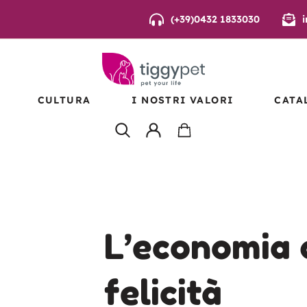
(+39)0432 1833030
CULTURA
I NOSTRI VALORI
CATA
E
EAN
ANISMI
VI –
L’economia 
felicità