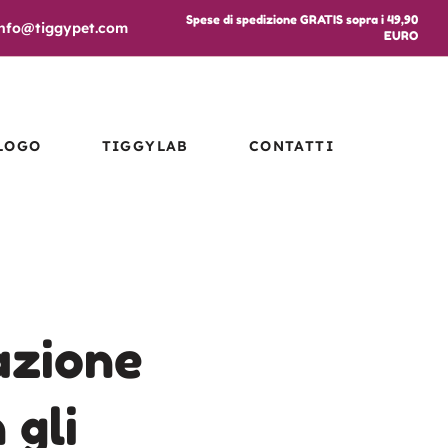
Spese di spedizione GRATIS sopra i 49,90
info@tiggypet.com
EURO
LOGO
TIGGYLAB
CONTATTI
azione
 gli