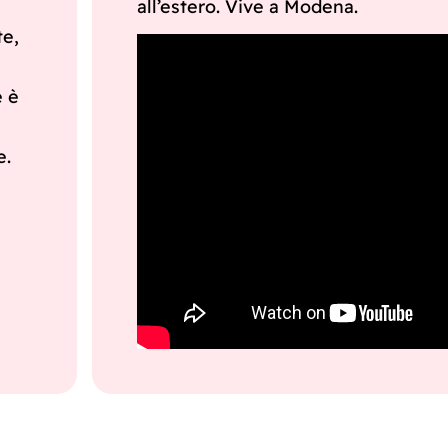
all’estero. Vive a Modena.
te,
e è
e.