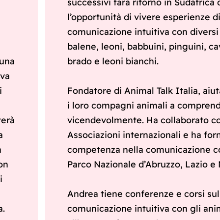
successivi farà ritorno in Sudafrica
i
l’opportunità di vivere esperienze d
comunicazione intuitiva con diversi 
balene, leoni, babbuini, pinguini, cav
 una
brado e leoni bianchi.
iva
i
Fondatore di Animal Talk Italia, aiu
i loro compagni animali a comprend
terà
vicendevolmente. Ha collaborato c
a
Associazioni internazionali e ha forn
a
competenza nella comunicazione con
on
Parco Nazionale d’Abruzzo, Lazio e 
i
Andrea tiene conferenze e corsi sul
a.
comunicazione intuitiva con gli anima