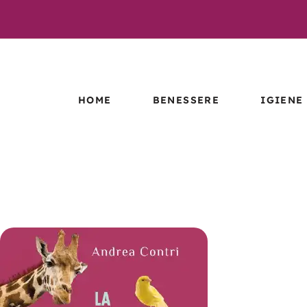
HOME
BENESSERE
IGIENE
ESTRATTI
LETTIER
IDROENZIMATICI
TIGGYCL
MICRORGANISMI
EFFETTIVI –
MICRORG
BENESSERE
EFFETTI
IGIENE
LINEA CBD
PROCANICARE