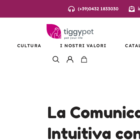
(+39)0432 1833030
CULTURA
I NOSTRI VALORI
CATA
E
EAN
ANISMI
VI –
La Comunic
Intuitiva con