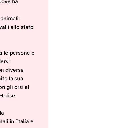
 dove ha
i
animali:
alli allo stato
ta le persone e
ersi
on diverse
ito la sua
 gli orsi al
Molise.
la
li in Italia e