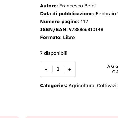
Autore:
Francesco Beldì
Data di pubblicazione:
Febbraio 
Numero pagine:
112
ISBN/EAN:
9788866810148
Formato:
Libro
7 disponibili
AG
C
Categories:
Agricoltura
,
Coltivaz