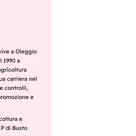
vive a Oleggio
l 1990 a
agricoltura
ua carriera nel
e controlli,
 promozione e
coltura e
IP di Busto