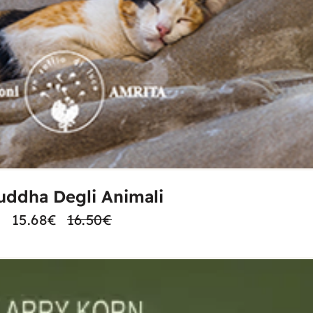
AGGIUNGI AL CARRELLO
uddha Degli Animali
15.68
€
16.50
€