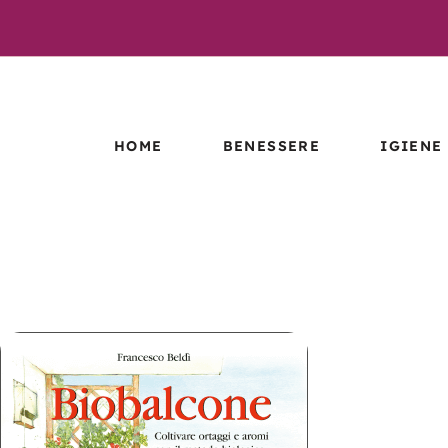
HOME
BENESSERE
IGIENE
ESTRATTI
LETTIER
IDROENZIMATICI
TIGGYCL
MICRORGANISMI
EFFETTIVI –
MICRORG
BENESSERE
EFFETTI
IGIENE
LINEA CBD
PROCANICARE