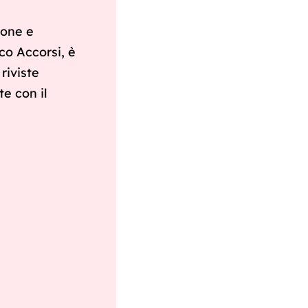
ione e
co Accorsi, è
riviste
e con il