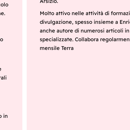
Arsizio.
colo
ne.
Molto attivo nelle attività di formaz
divulgazione, spesso insieme a Enri
anche autore di numerosi articoli in 
to
specializzate. Collabora regolarment
mensile Terra
e
ali
o in