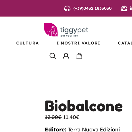
(+39)0432 1833030
CULTURA
I NOSTRI VALORI
CATA
E
EAN
ANISMI
VI –
Biobalcone
12.00
€
11.40
€
Editore:
Terra Nuova Edizioni