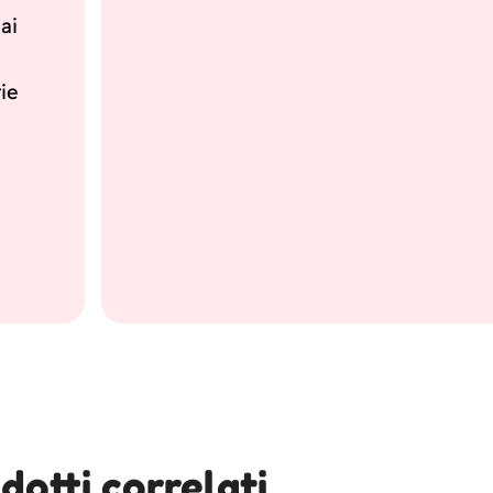
ai
ie
dotti correlati