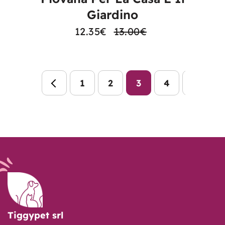
Giardino
12.35
€
13.00
€
1
2
3
4
Tiggypet srl