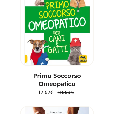
AGGIUNGI AL
CARRELLO
Primo Soccorso
Omeopatico
17.67
€
18.60
€